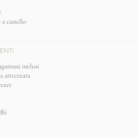
e
 a castello
ENTI
ugamani inclusi
 attrezzata
eezer
ffè