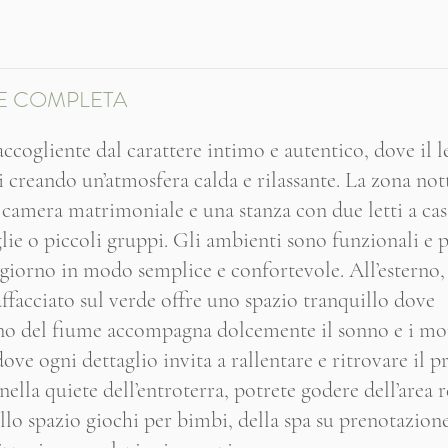
E COMPLETA
cogliente dal carattere intimo e autentico, dove il 
i creando un’atmosfera calda e rilassante. La zona not
amera matrimoniale e una stanza con due letti a cast
lie o piccoli gruppi. Gli ambienti sono funzionali e 
ggiorno in modo semplice e confortevole. All’esterno,
affacciato sul verde offre uno spazio tranquillo dove
suono del fiume accompagna dolcemente il sonno e i m
dove ogni dettaglio invita a rallentare e ritrovare il p
ella quiete dell’entroterra, potrete godere dell’area r
ello spazio giochi per bimbi, della spa su prenotazione