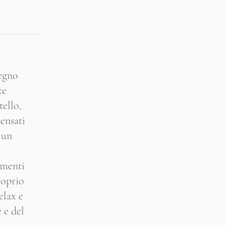
legno
te
ello,
pensati
 un
omenti
roprio
elax e
 e del