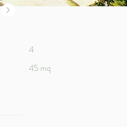
4
45 mq