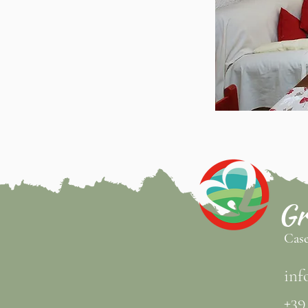
Gr
Case
inf
+39