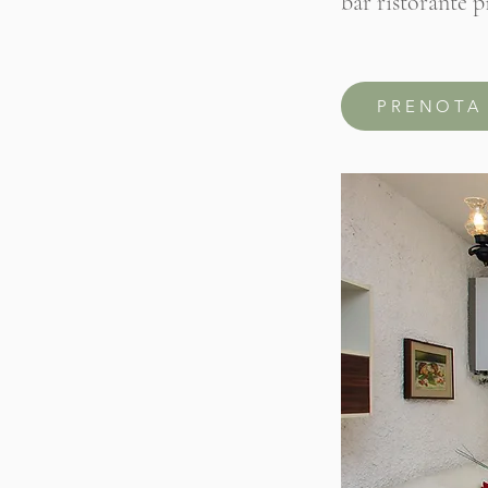
bar ristorante p
PRENOTA