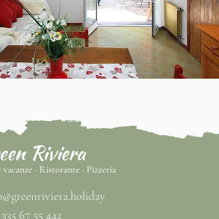
een Riviera
 vacanze · Ristorante · Pizzeria
o@greenriviera.holiday
 335 67 55 442